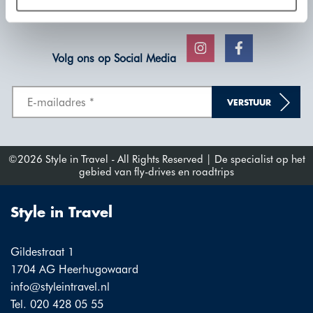
en reisinspiratie voor uw volgende reis!
plaatsen wij enkel functionele cookies, en zal er geen
sprake zijn van gepersonaliseerde content.
Volg ons op Social Media
VERSTUUR
©2026 Style in Travel - All Rights Reserved | De specialist op het
gebied van fly-drives en roadtrips
Style in Travel
Gildestraat 1
1704 AG Heerhugowaard
info@styleintravel.nl
Tel. 020 428 05 55