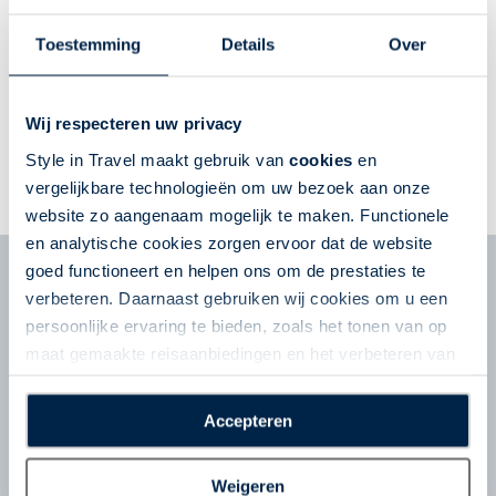
Toestemming
Details
Over
Hola,
Andalucia!
Wij respecteren uw privacy
Style in Travel maakt gebruik van
cookies
en
vergelijkbare technologieën om uw bezoek aan onze
website zo aangenaam mogelijk te maken. Functionele
en analytische cookies zorgen ervoor dat de website
goed functioneert en helpen ons om de prestaties te
verbeteren. Daarnaast gebruiken wij cookies om u een
Style in Travel
persoonlijke ervaring te bieden, zoals het tonen van op
maat gemaakte reisaanbiedingen en het verbeteren van
de interactie met o.a. social media. Door op
“Accepteren” te klikken geeft u toestemming voor het
Accepteren
plaatsen van alle hierboven beschreven cookies en
technologieën, waarmee persoonlijke gegevens kunnen
Nieuwsbrief
Weigeren
worden verzameld. Indien u kiest voor “Weigeren”
Schrijf u in voor de nieuwsbrief en ontvang tips