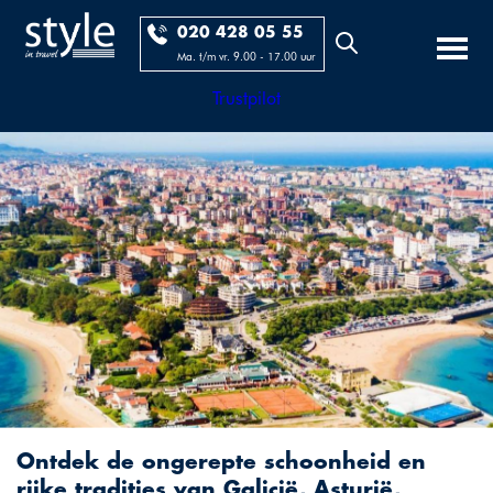
020 428 05 55
Ma. t/m vr. 9.00 - 17.00 uur
Trustpilot
Ontdek de ongerepte schoonheid en
rijke tradities van Galicië, Asturië,