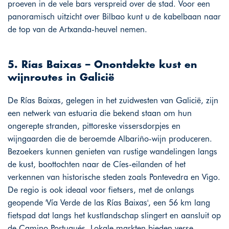
proeven in de vele bars verspreid over de stad. Voor een
panoramisch uitzicht over Bilbao kunt u de kabelbaan naar
de top van de Artxanda-heuvel nemen.
5. Rías Baixas – Onontdekte kust en
wijnroutes in Galicië
De Rías Baixas, gelegen in het zuidwesten van Galicië, zijn
een netwerk van estuaria die bekend staan om hun
ongerepte stranden, pittoreske vissersdorpjes en
wijngaarden die de beroemde Albariño-wijn produceren.
Bezoekers kunnen genieten van rustige wandelingen langs
de kust, boottochten naar de Cíes-eilanden of het
verkennen van historische steden zoals Pontevedra en Vigo.
De regio is ook ideaal voor fietsers, met de onlangs
geopende 'Vía Verde de las Rías Baixas', een 56 km lang
fietspad dat langs het kustlandschap slingert en aansluit op
de Camino Portugués. Lokale markten bieden verse