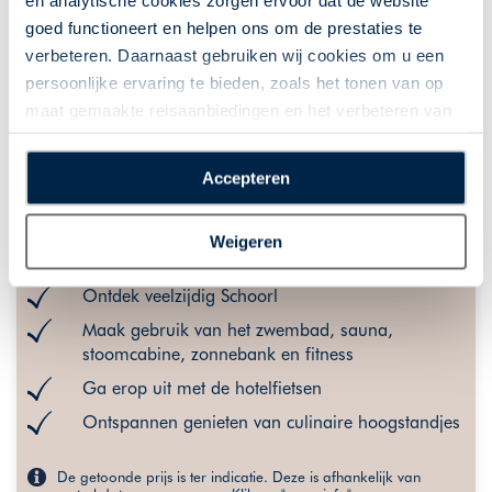
en analytische cookies zorgen ervoor dat de website
goed functioneert en helpen ons om de prestaties te
verbeteren. Daarnaast gebruiken wij cookies om u een
persoonlijke ervaring te bieden, zoals het tonen van op
maat gemaakte reisaanbiedingen en het verbeteren van
Culinair genieten met een Michelinster
de interactie met o.a. social media. Door op
bij Merlet
“Accepteren” te klikken geeft u toestemming voor het
Nederland | | 1 nacht(en) of langer
Accepteren
plaatsen van alle hierboven beschreven cookies en
Wijn- & Culinaire Reizen
Specials
technologieën, waarmee persoonlijke gegevens kunnen
Weigeren
worden verzameld. Indien u kiest voor “Weigeren”
Diner in Michelinster restaurant Merlet
plaatsen wij enkel functionele cookies, en zal er geen
Ontdek veelzijdig Schoorl
sprake zijn van gepersonaliseerde content.
Maak gebruik van het zwembad, sauna,
stoomcabine, zonnebank en fitness
Ga erop uit met de hotelfietsen
Ontspannen genieten van culinaire hoogstandjes
De getoonde prijs is ter indicatie. Deze is afhankelijk van