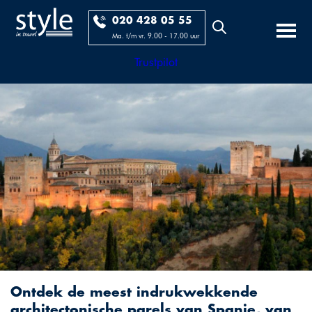
020 428 05 55
Ma. t/m vr. 9.00 - 17.00 uur
Trustpilot
Ontdek de meest indrukwekkende
architectonische parels van Spanje, van