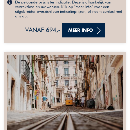
De getoonde prijs is ter indicatie. Deze is afhankelijk van
vertrekdata en uw wensen. Klik op "meer info" voor een
uitgebreider overzicht van indicatieprijzen, of neem contact met
ons op.
VANAF 694,-
MEER INFO