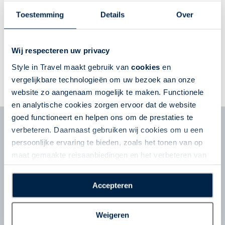
De
Toestemming
Details
Over
charme
Ontdek
van
Massa
Wij respecteren uw privacy
Zuid-
Italië
Style in Travel maakt gebruik van
cookies
en
vergelijkbare technologieën om uw bezoek aan onze
website zo aangenaam mogelijk te maken. Functionele
en analytische cookies zorgen ervoor dat de website
goed functioneert en helpen ons om de prestaties te
verbeteren. Daarnaast gebruiken wij cookies om u een
persoonlijke ervaring te bieden, zoals het tonen van op
maat gemaakte reisaanbiedingen en het verbeteren van
de interactie met o.a. social media. Door op
“Accepteren” te klikken geeft u toestemming voor het
Accepteren
plaatsen van alle hierboven beschreven cookies en
Nieuwsbrief
technologieën, waarmee persoonlijke gegevens kunnen
Schrijf u in voor de nieuwsbrief en ontvang tips
Weigeren
worden verzameld. Indien u kiest voor “Weigeren”
en reisinspiratie voor uw volgende reis!